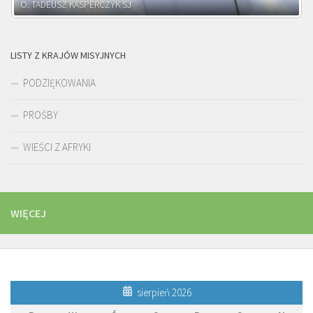
O. ADNRZEJ LEŚNIARA SJ
LISTY Z KRAJÓW MISYJNYCH
PODZIĘKOWANIA
PROŚBY
WIEŚCI Z AFRYKI
WIĘCEJ
sierpień 2026