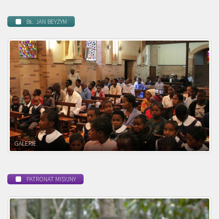
BŁ. JAN BEYZYM
POWOŁANIE MISYJNE
PATRONAT MISYJNY