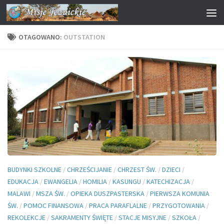
Przejdź do treści
OTAGOWANO:
OUTSTATION
BUDYNKI SZKOLNE
/
CHRZEŚCIJANIE
/
CHRZEST ŚW.
/
DZIECI
/
EDUKACJA
/
EWANGELIA
/
HOMILIA
/
KASUNGU
/
KATECHIZACJA
/
MALAWI
/
MSZA ŚW.
/
OPIEKA DUSZPASTERSKA
/
PIERWSZA KOMUNIA
ŚW.
/
POMOC FINANSOWA
/
PRACA PARAFLALNE
/
PRZYGOTOWANIA
/
REKOLEKCJE
/
SAKRAMENTY ŚWIĘTE
/
STACJE MISYJNE
/
SZKOŁA
/