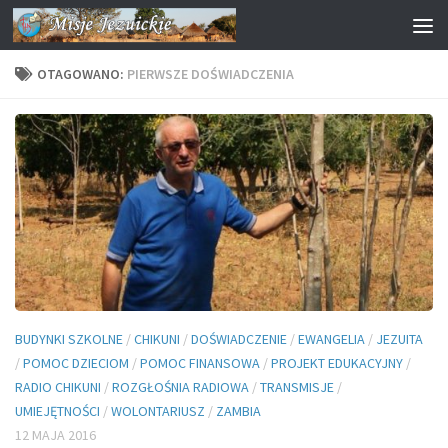
Przejdź do treści
OTAGOWANO:
PIERWSZE DOŚWIADCZENIA
BUDYNKI SZKOLNE
/
CHIKUNI
/
DOŚWIADCZENIE
/
EWANGELIA
/
JEZUITA
/
POMOC DZIECIOM
/
POMOC FINANSOWA
/
PROJEKT EDUKACYJNY
/
RADIO CHIKUNI
/
ROZGŁOŚNIA RADIOWA
/
TRANSMISJE
/
UMIEJĘTNOŚCI
/
WOLONTARIUSZ
/
ZAMBIA
12 MAJA 2016