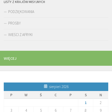
LISTY Z KRAJÓW MISYJNYCH
PODZIĘKOWANIA
PROŚBY
WIEŚCI Z AFRYKI
WIĘCEJ
sierpień 2026
P
W
Ś
C
P
S
N
1
2
3
4
5
6
7
8
9