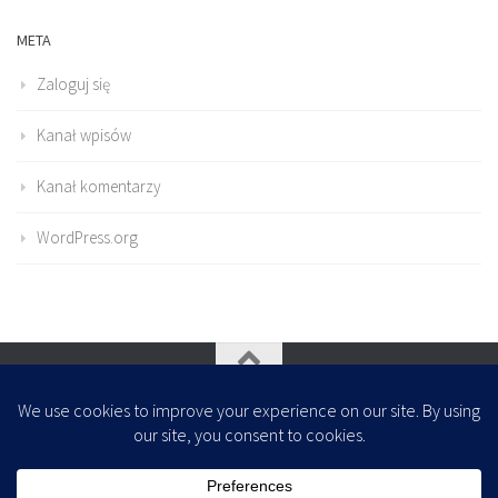
META
Zaloguj się
Kanał wpisów
Kanał komentarzy
WordPress.org
Oparte na
- Zaprojektowany z
Motyw Hueman