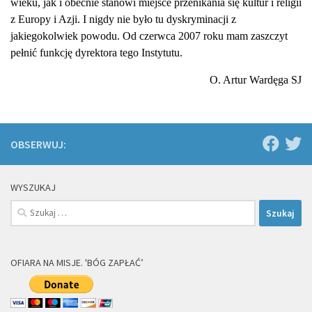
wieku, jak i obecnie stanowi miejsce przenikania się kultur i religii
z Europy i Azji. I nigdy nie było tu dyskryminacji z
jakiegokolwiek powodu. Od czerwca 2007 roku mam zaszczyt
pełnić funkcję dyrektora tego Instytutu.
O. Artur Wardęga SJ
OBSERWUJ:
WYSZUKAJ
Szukaj:
OFIARA NA MISJE. 'BÓG ZAPŁAĆ’