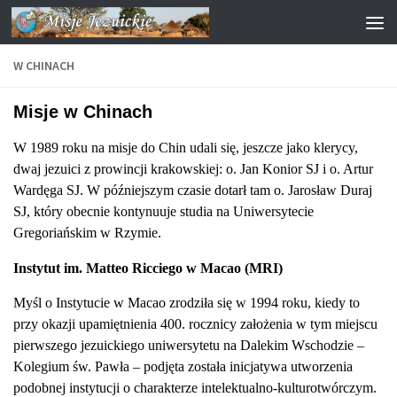
Przejdź do treści
W CHINACH
Misje w Chinach
W 1989 roku na misje do Chin udali się, jeszcze jako klerycy,
dwaj jezuici z prowincji krakowskiej: o. Jan Konior SJ i o. Artur
Wardęga SJ. W późniejszym czasie dotarł tam o. Jarosław Duraj
SJ, który obecnie kontynuuje studia na Uniwersytecie
Gregoriańskim w Rzymie.
Instytut im. Matteo Ricciego w Macao (MRI)
Myśl o Instytucie w Macao zrodziła się w 1994 roku, kiedy to
przy okazji upamiętnienia 400. rocznicy założenia w tym miejscu
pierwszego jezuickiego uniwersytetu na Dalekim Wschodzie –
Kolegium św. Pawła – podjęta została inicjatywa utworzenia
podobnej instytucji o charakterze intelektualno-kulturotwórczym.