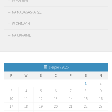
W MALAWI
NA MADAGASKARZE
W CHINACH
NA UKRAINIE
sierpień 2026
P
W
Ś
C
P
S
N
1
2
3
4
5
6
7
8
9
10
11
12
13
14
15
16
17
18
19
20
21
22
23