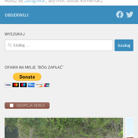
Musisz się
zalogować
, aby móc dodać komentarz.
OBSERWUJ:
WYSZUKAJ
Szukaj:
OFIARA NA MISJE. 'BÓG ZAPŁAĆ’
ADOPCJA SERCA