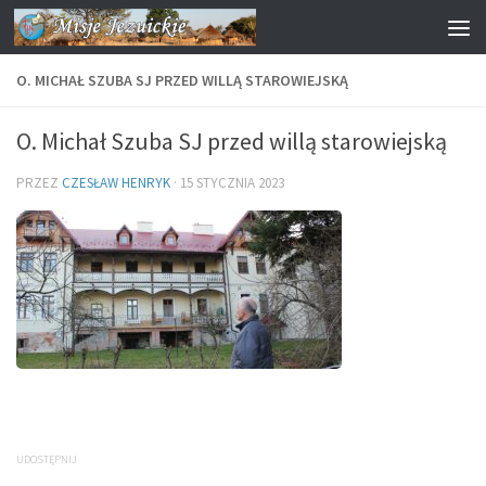
Przejdź do treści
O. MICHAŁ SZUBA SJ PRZED WILLĄ STAROWIEJSKĄ
O. Michał Szuba SJ przed willą starowiejską
PRZEZ
CZESŁAW HENRYK
·
15 STYCZNIA 2023
UDOSTĘPNIJ