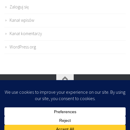
Zaloguj się
Kanał wpisów
Kanał komentarzy
WordPress.org
Oparte na
- Zaprojektowany z
Motyw Hueman