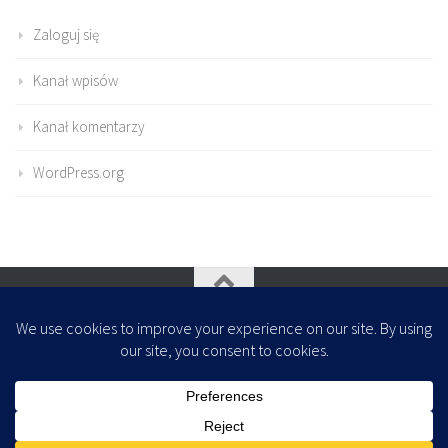
Zaloguj się
Kanał wpisów
Kanał komentarzy
WordPress.org
Oparte na
- Zaprojektowany z
Motyw Hueman