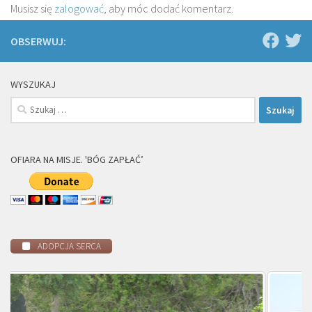
Musisz się
zalogować
, aby móc dodać komentarz.
OBSERWUJ:
WYSZUKAJ
Szukaj:
OFIARA NA MISJE. 'BÓG ZAPŁAĆ’
ADOPCJA SERCA