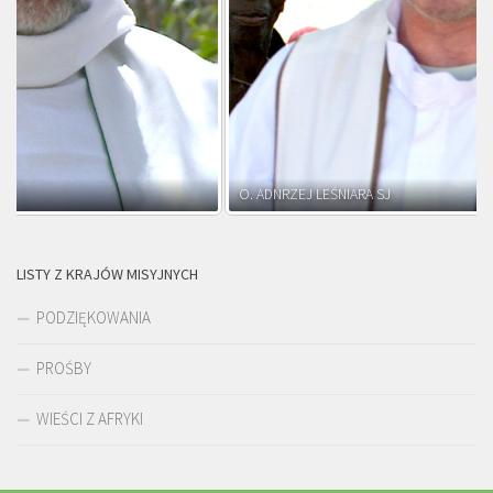
O. ADNRZEJ LEŚNIARA SJ
LISTY Z KRAJÓW MISYJNYCH
PODZIĘKOWANIA
PROŚBY
WIEŚCI Z AFRYKI