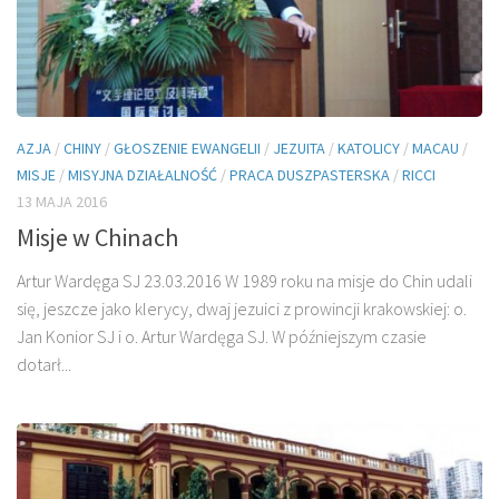
AZJA
/
CHINY
/
GŁOSZENIE EWANGELII
/
JEZUITA
/
KATOLICY
/
MACAU
/
MISJE
/
MISYJNA DZIAŁALNOŚĆ
/
PRACA DUSZPASTERSKA
/
RICCI
13 MAJA 2016
Misje w Chinach
Artur Wardęga SJ 23.03.2016 W 1989 roku na misje do Chin udali
się, jeszcze jako klerycy, dwaj jezuici z prowincji krakowskiej: o.
Jan Konior SJ i o. Artur Wardęga SJ. W późniejszym czasie
dotarł...