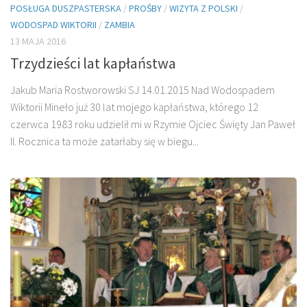
POSŁUGA DUSZPASTERSKA
/
PROŚBY
/
WIZYTA Z POLSKI
/
WODOSPAD WIKTORII
/
ZAMBIA
13 MAJA 2016
Trzydzieści lat kapłaństwa
Jakub Maria Rostworowski SJ 14.01.2015 Nad Wodospadem
Wiktorii Mineło już 30 lat mojego kapłaństwa, którego 12
czerwca 1983 roku udzielił mi w Rzymie Ojciec Święty Jan Paweł
II. Rocznica ta może zatarłaby się w biegu...