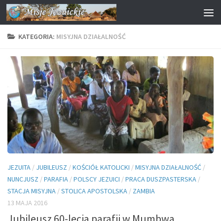
Przejdź do treści
KATEGORIA:
MISYJNA DZIAŁALNOŚĆ
JEZUITA
/
JUBILEUSZ
/
KOŚCIÓŁ KATOLICKI
/
MISYJNA DZIAŁALNOŚĆ
/
NUNCJUSZ
/
PARAFIA
/
POLSCY JEZUICI
/
PRACA DUSZPASTERSKA
/
STACJA MISYJNA
/
STOLICA APOSTOLSKA
/
ZAMBIA
13 MAJA 2016
Jubileusz 60-lecia parafii w Mumbwa