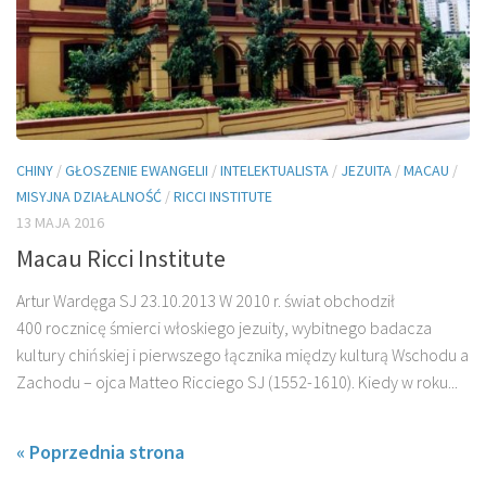
CHINY
/
GŁOSZENIE EWANGELII
/
INTELEKTUALISTA
/
JEZUITA
/
MACAU
/
MISYJNA DZIAŁALNOŚĆ
/
RICCI INSTITUTE
13 MAJA 2016
Macau Ricci Institute
Artur Wardęga SJ 23.10.2013 W 2010 r. świat obchodził
400 rocznicę śmierci włoskiego jezuity, wybitnego badacza
kultury chiń­skiej i pierwszego łącznika między kulturą Wschodu a
Zachodu – ojca Matteo Ricciego SJ (1552-1610). Kiedy w roku...
« Poprzednia strona