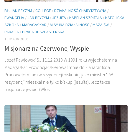
BŁ. JAN BEYZYM
/
COLLÈGE
/
DZIAŁALNOŚĆ CHARYTATYWNA
/
EWANGELIA
/
JAN BEYZYM
/
JEZUITA
/
KAPELAN SZPITALA
/
KATOLICKA
SZKOŁA
/
MADAGASKAR
/
MISYJNA DZIAŁALNOŚĆ
/
MSZA ŚW.
/
PARAFIA
/
PRACA DUSZPASTERSKA
13 MAJA 2016
Misjonarz na Czerwonej Wyspie
Józef Pawłowski SJ 11.12.2013 W 1991 roku wyjechałem na
Madagaskar. Prowincjał skierował mnie do Fianarantsoa.
Pracowałem tam w rezydencji biskupiej jako minister*. W
rezydencji mieszkał nie tylko biskup (jezuita), lecz także
misjonarze jezuici (Włosi,...