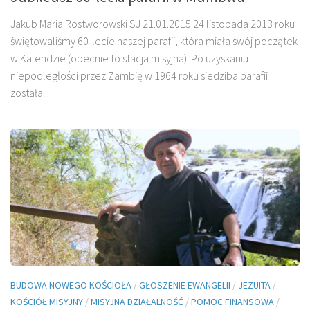
Jakub Maria Rostworowski SJ 21.01.2015 24 listopada 2013 roku
świętowaliśmy 60-lecie naszej parafii, która miała swój początek
w Kalendzie (obecnie to stacja misyjna). Po uzyskaniu
niepodległości przez Zambię w 1964 roku siedziba parafii
została...
BUDOWA NOWEGO KOŚCIOŁA
/
GŁOSZENIE EWANGELII
/
JEZUITA
/
KOŚCIÓŁ MISYJNY
/
MISYJNA DZIAŁALNOŚĆ
/
POMOC FINANSOWA
/