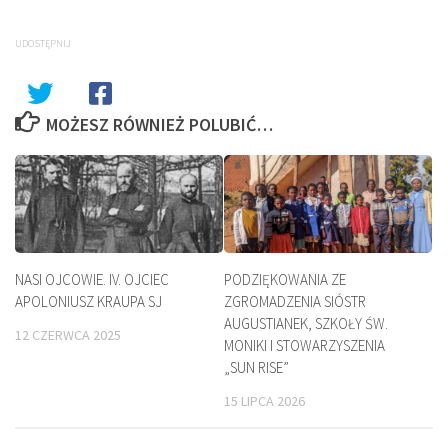
UDOSTĘPNIJ
MOŻESZ RÓWNIEŻ POLUBIĆ…
NASI OJCOWIE. IV. OJCIEC
PODZIĘKOWANIA ZE
APOLONIUSZ KRAUPA SJ
ZGROMADZENIA SIÓSTR
AUGUSTIANEK, SZKOŁY ŚW.
12 CZERWCA 2025
MONIKI I STOWARZYSZENIA
„SUN RISE”
15 LIPCA 2026