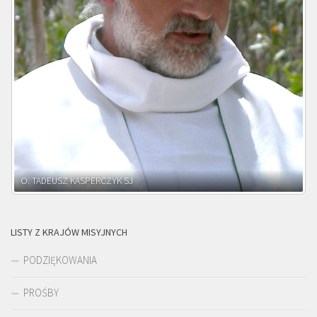
O. ADNRZEJ LEŚNIARA SJ
LISTY Z KRAJÓW MISYJNYCH
PODZIĘKOWANIA
PROŚBY