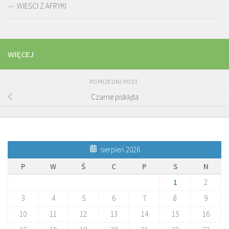
WIEŚCI Z AFRYKI
WIĘCEJ
POPRZEDNI POST
Czarne pisklęta
sierpień 2026
P
W
Ś
C
P
S
N
1
2
3
4
5
6
7
8
9
10
11
12
13
14
15
16