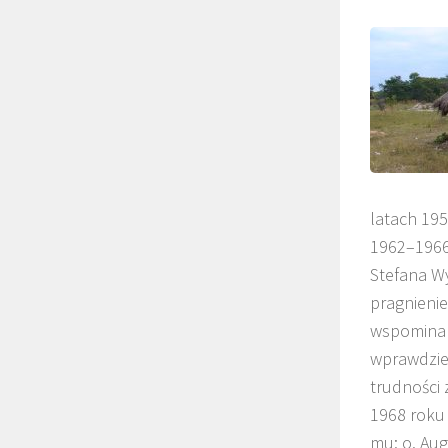
latach 19
1962–1966.
Stefana Wy
pragnienie
wspomina –
wprawdzie 
trudności 
1968 roku 
mu: o. Aug