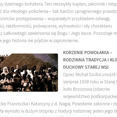
sy dzielnego bohatera. Ten niezwykły kapłan, zakonnik i misj
ć dla młodego pokolenia – tak bardzo spragnionego prawd
 wzorców postępowania – wspaniałym przykładem odwagi,
ci, niezłomności, poświęcenia, wytrwałości i siły charakteru
z całkowitego zawierzenia się Bogu i Jego łasce. Pozostaje m
że jego historia nie pójdzie w zapomnienie.
KORZENIE POWOŁANIA –
RODZINNA TRADYCJA I KL
DUCHOWY STAREJ WSI
Ojciec Michał Szuba urodził 
sierpnia 1938 roku w Starej 
koło Brzozowa (obecnie
województwo podkarpackie
ko Franciszka i Katarzyny z d. Nagaj. Powołanie zakonne i m
ła wyrosło w dużym stopniu z tradycji rodzinnej: jeden jego st