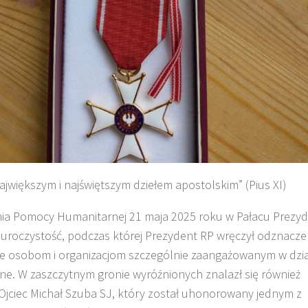
największym i najświętszym dziełem apostolskim” (Pius XI)
Dnia Pomocy Humanitarnej 21 maja 2025 roku w Pałacu Prezy
YFIKACJA
KULT
 uroczystość, podczas której Prezydent RP wręczył odznacze
 osobom i organizacjom szczególnie zaangażowanym w dzia
ne. W zaszczytnym gronie wyróżnionych znalazł się również
Ojciec Michał Szuba SJ, który został uhonorowany jednym z