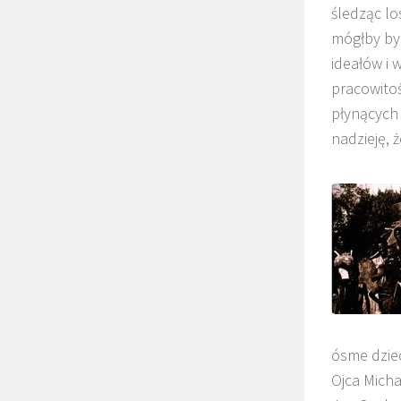
śledząc lo
mógłby by
ideałów i
pracowitoś
płynących 
nadzieję, 
ósme dziec
Ojca Micha