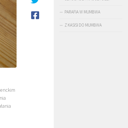
PARAFIA W MUMBWA
Z KASISI DO MUMBWA
denckim
ŚLADAMI BEYZYMA
DUC
nia
łania