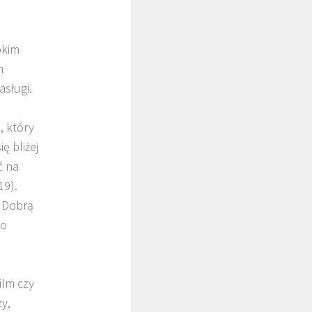
okim
m
sługi.
, który
ę bliżej
ć na
19).
ć Dobrą
ko
ilm czy
y,