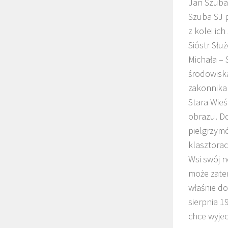
Jan Szuba 
Szuba SJ 
z kolei ic
Sióstr Słu
Michała –
środowiska
zakonnika
Stara Wie
obrazu. D
pielgrzym
klasztorac
Wsi swój n
może zatem
właśnie do
sierpnia 1
chce wyjec