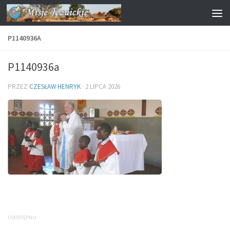
Przejdź do treści
P1140936A
P1140936a
PRZEZ
CZESŁAW HENRYK
·
2 LIPCA 2026
UDOSTĘPNIJ