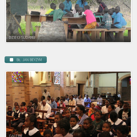
DZIECI ZAMBII
BŁ. JAN BEYZYM
POWOŁANIE MISYJNE