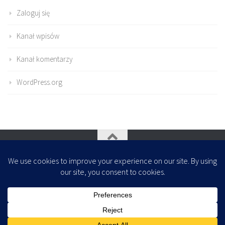
Zaloguj się
Kanał wpisów
Kanał komentarzy
WordPress.org
Oparte na
- Zaprojektowany z
Motyw Hueman