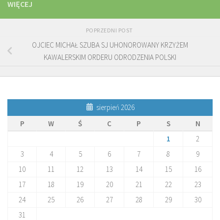
WIĘCEJ
POPRZEDNI POST
OJCIEC MICHAŁ SZUBA SJ UHONOROWANY KRZYŻEM
KAWALERSKIM ORDERU ODRODZENIA POLSKI
sierpień 2026
P
W
Ś
C
P
S
N
1
2
3
4
5
6
7
8
9
10
11
12
13
14
15
16
17
18
19
20
21
22
23
24
25
26
27
28
29
30
31