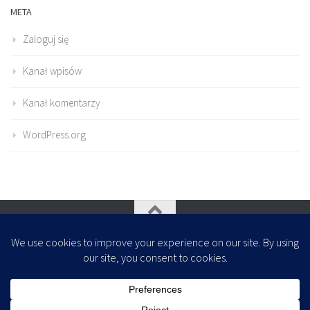
META
Zaloguj się
Kanał wpisów
Kanał komentarzy
WordPress.org
Oparte na
- Zaprojektowany z
Motyw Hueman