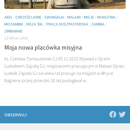
AIDS
/
CHRZEŚCIJANIE
/
EWANGELIA
/
MALAWI
/
MISJE
/
MODLITWA
/
MOZAMBIK
/
MSZA ŚW.
/
PRACA DUSZPASTERSKA
/
ZAMBIA
/
ZIMBABWE
12 MAJA 2016
Moja nowa placówka misyjna
ks. Czesław Tomaszewski SJ 05.11.2015 Wywiad z Ojcem
Ludwikiem Zapałą SJ, misjonarzem pracującym w Malawi Ojciec
Ludwik Zapała SJ od wielu lat pracuje na misjach w Afryce.
Najpierw przez przeszło 20 lat posługiwał w...
OBSERWUJ: