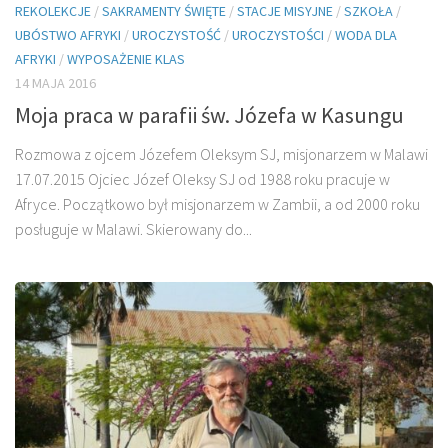
REKOLEKCJE
/
SAKRAMENTY ŚWIĘTE
/
STACJE MISYJNE
/
SZKOŁA
/
UBÓSTWO AFRYKI
/
UROCZYSTOŚĆ
/
UROCZYSTOŚCI
/
WODA DLA
AFRYKI
/
WYPOSAŻENIE KLAS
14 MAJA 2016
Moja praca w parafii św. Józefa w Kasungu
Rozmowa z ojcem Józefem Oleksym SJ, misjonarzem w Malawi
17.07.2015 Ojciec Józef Oleksy SJ od 1988 roku pracuje w
Afryce. Początkowo był misjonarzem w Zambii, a od 2000 roku
posługuje w Malawi. Skierowany do...