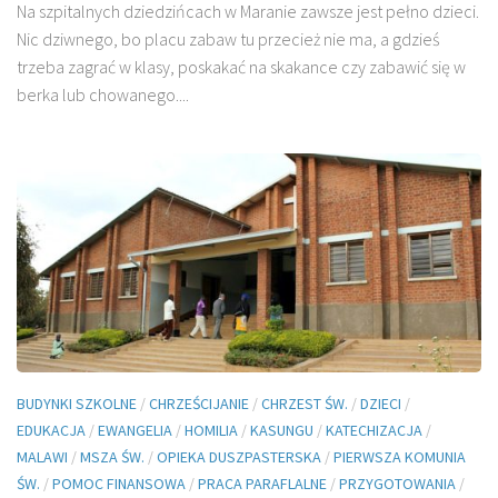
Na szpitalnych dziedzińcach w Maranie zawsze jest pełno dzieci.
Nic dziwnego, bo placu zabaw tu przecież nie ma, a gdzieś
trzeba zagrać w klasy, poskakać na skakance czy zabawić się w
berka lub chowanego....
BUDYNKI SZKOLNE
/
CHRZEŚCIJANIE
/
CHRZEST ŚW.
/
DZIECI
/
EDUKACJA
/
EWANGELIA
/
HOMILIA
/
KASUNGU
/
KATECHIZACJA
/
MALAWI
/
MSZA ŚW.
/
OPIEKA DUSZPASTERSKA
/
PIERWSZA KOMUNIA
ŚW.
/
POMOC FINANSOWA
/
PRACA PARAFLALNE
/
PRZYGOTOWANIA
/