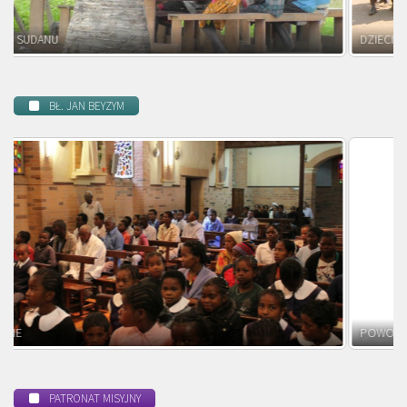
DZIECI ZAMBII
BŁ. JAN BEYZYM
POWOŁANIE MISYJNE
PATRONAT MISYJNY