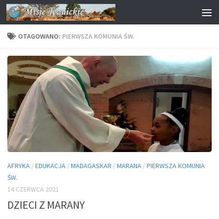
Przejdź do treści
OTAGOWANO:
PIERWSZA KOMUNIA ŚW.
AFRYKA
/
EDUKACJA
/
MADAGASKAR
/
MARANA
/
PIERWSZA KOMUNIA
ŚW.
14 CZERWCA 2021
DZIECI Z MARANY