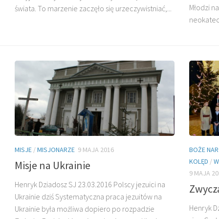
Młodzi na
świata. To marzenie zaczęło się urzeczywistniać,...
neokatech
DZIECI MADAGASKARU
MISJE
/
MISJONARZE
9 MAJA 2016
BOŻE NAR
BŁ. JAN BEYZYM
KOLĘD
/
W
Misje na Ukrainie
9 MAJA 20
Henryk Dziadosz SJ 23.03.2016 Polscy jezuici na
Zwycza
Ukrainie dziś Systematyczna praca jezuitów na
Henryk Dz
Ukrainie była możliwa dopiero po rozpadzie