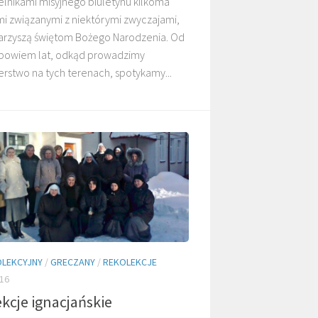
telnikami misyjnego biuletynu kilkoma
mi związanymi z niektórymi zwyczajami,
warzyszą świętom Bożego Narodzenia. Od
ż bowiem lat, odkąd prowadzimy
rstwo na tych terenach, spotykamy...
O. TADEUSZ
O. ADNRZEJ
KASPERCZYK SJ
LEŚNIARA SJ
LEKCYJNY
/
GRECZANY
/
REKOLEKCJE
16
kcje ignacjańskie