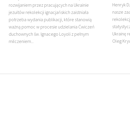
Henryk D
rozwijaniem przez pracujących na Ukrainie
nasze za
jezuitów rekolekcji ignacjańskich zaistniała
rekolekcj
potrzeba wydania publikacji, które stanowią
statysty
ważną pomoc w procesie udzielania Ćwiczeń
Ukrainę re
duchownych św. Ignacego Loyoli z pełnym
Oleg Kryw
milczeniem...