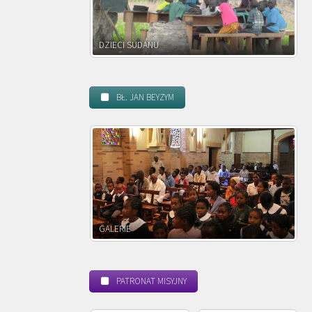
DZIECI ZAMBII
BŁ. JAN BEYZYM
POWOŁANIE MISYJNE
PATRONAT MISYJNY