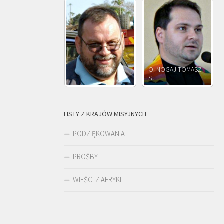
O. NOGAJ TOMASZ
O. JÓZEF
SJ
O. JÓZEF OLEKSY SJ
PAWŁOWSKI SJ
LISTY Z KRAJÓW MISYJNYCH
PODZIĘKOWANIA
PROŚBY
WIEŚCI Z AFRYKI