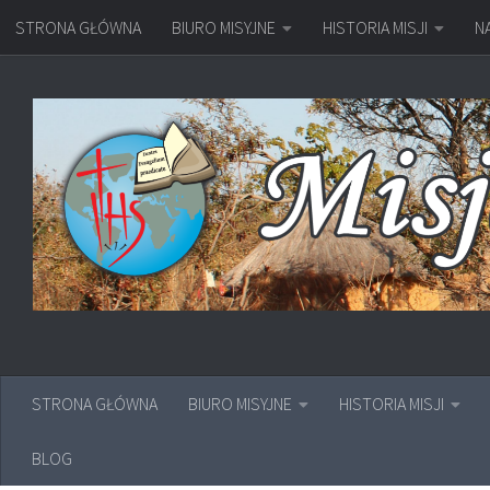
STRONA GŁÓWNA
BIURO MISYJNE
HISTORIA MISJI
N
Przejdź do treści
STRONA GŁÓWNA
BIURO MISYJNE
HISTORIA MISJI
BLOG