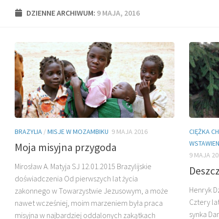
DZIENNE ARCHIWUM:
9 MAJA, 2016
BRAZYLIA
/
MISJE W MOZAMBIKU
9 MAJA 2016
CIĘŻKA C
WSTAWIEN
Moja misyjna przygoda
9 MAJA 20
Mirosław A. Matyja SJ 12.01.2015 Brazylijskie
Deszc
doświadczenia Od pierwszych lat życia
Henryk Dz
zakonnego w Towarzystwie Jezusowym, a może
Cztery la
nawet wcześniej, moim marzeniem była praca
synka Dan
misyjna w najbardziej oddalonych zakątkach