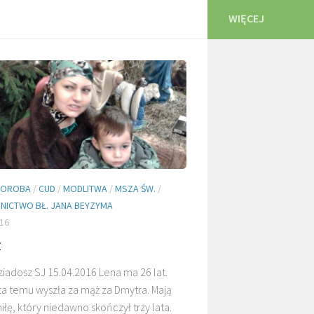
WIĘCEJ
HOROBA
/
CUD
/
MODLITWA
/
MSZA ŚW.
/
NICTWO BŁ. JANA BEYZYMA
16
z
iadosz SJ 15.04.2016 Lena ma 26 lat.
ta temu wyszła za mąż za Dmytra. Mają
iłę, który niedawno skończył trzy lata.