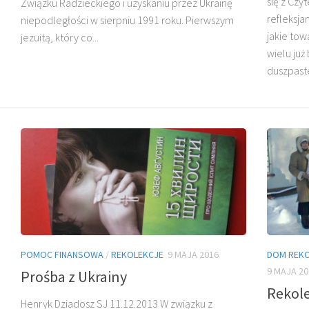
się z Czy
Związku Radzieckiego i uzyskaniu przez Ukrainę
refleksja
niepodległości w sierpniu 1991 roku. Pierwszym
jakie to
jezuitą, który co...
wielu ju
duszpaste
O. HENRYK
DZIADOSZ SJ
O. GERARD KARAS SJ
POMOC FINANSOWA
/
REKOLEKCJE
9 MAJA 2016
DOM REKO
9 MAJA 20
Prośba z Ukrainy
Rekole
Henryk Dziadosz SJ 11.12.2013 W związku z