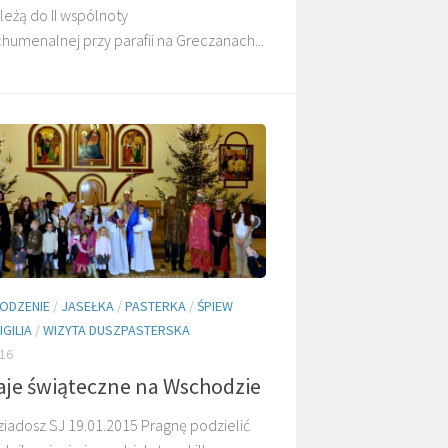
leżą do II wspólnoty
umenalnej przy parafii na Greczanach...
DZIECI MALAWI
DZIECI SUDANU
ODZENIE
/
JASEŁKA
/
PASTERKA
/
ŚPIEW
MARANA
GALERIE
IGILIA
/
WIZYTA DUSZPASTERSKA
16
je świąteczne na Wschodzie
iadosz SJ 19.01.2015 Pragnę podzielić