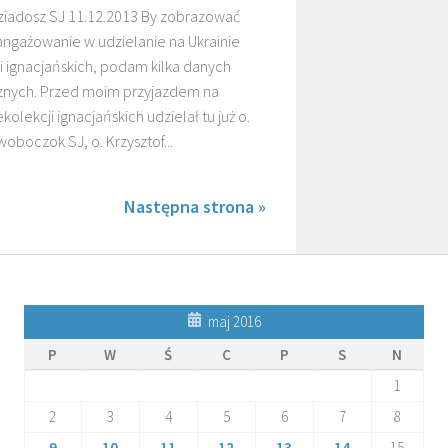
ziadosz SJ 11.12.2013 By zobrazować
angażowanie w udzielanie na Ukrainie
i ignacjańskich, podam kilka danych
cznych. Przed moim przyjazdem na
kolekcji ignacjańskich udzielał tu już o.
oboczok SJ, o. Krzysztof...
Następna strona »
maj 2016
P
W
Ś
C
P
S
N
1
2
3
4
5
6
7
8
9
10
11
12
13
14
15