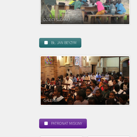
DZIECI ZAMBII
BŁ. JAN BEYZYM
POWOŁANIE MISYJNE
PATRONAT MISYJNY