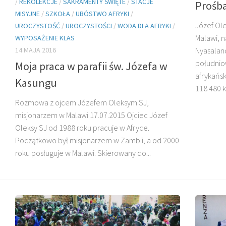
/
REKOLEKCJE
/
SAKRAMENTY ŚWIĘTE
/
STACJE
Prośba
MISYJNE
/
SZKOŁA
/
UBÓSTWO AFRYKI
/
Józef Ole
UROCZYSTOŚĆ
/
UROCZYSTOŚCI
/
WODA DLA AFRYKI
/
Malawi, n
WYPOSAŻENIE KLAS
14 MAJA 2016
Nyasalan
południo
Moja praca w parafii św. Józefa w
O. HENRYK
afrykańsk
DZIADOSZ SJ
O. GERARD KARAS SJ
Kasungu
118 480 k
Rozmowa z ojcem Józefem Oleksym SJ,
misjonarzem w Malawi 17.07.2015 Ojciec Józef
Oleksy SJ od 1988 roku pracuje w Afryce.
Początkowo był misjonarzem w Zambii, a od 2000
roku posługuje w Malawi. Skierowany do...