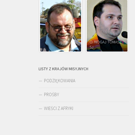
O. NOGAJ TOMASZ
O. JÓZEF
SJ
O. JÓZEF OLEKSY SJ
PAWŁOWSKI SJ
LISTY Z KRAJÓW MISYJNYCH
PODZIĘKOWANIA
PROŚBY
WIEŚCI Z AFRYKI