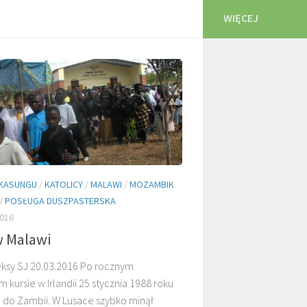
WIĘCEJ
KASUNGU
/
KATOLICY
/
MALAWI
/
MOZAMBIK
/
POSŁUGA DUSZPASTERSKA
016
w Malawi
eksy SJ 20.03.2016 Po rocznym
 kursie w Irlandii 25 stycznia 1988 roku
 do Zambii. W Lusace szybko minął