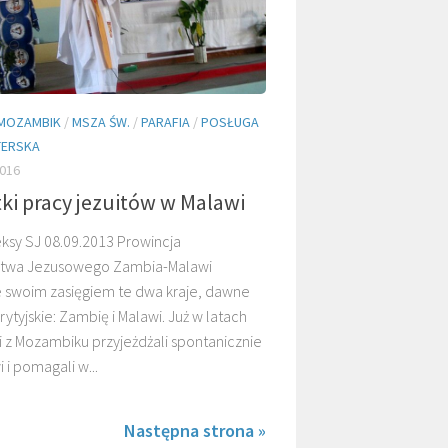
MOZAMBIK
/
MSZA ŚW.
/
PARAFIA
/
POSŁUGA
TERSKA
016
ki pracy jezuitów w Malawi
ksy SJ 08.09.2013 Prowincja
twa Jezusowego Zambia-Malawi
 swoim zasięgiem te dwa kraje, dawne
rytyjskie: Zambię i Malawi. Już w latach
ci z Mozambiku przyjeż­dżali spontanicznie
 i pomagali w...
Następna strona »