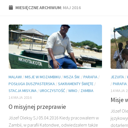
MIESIĘCZNE ARCHIWUM:
MAJ 2016
MALAWI
/
MISJE W MOZAMBIKU
/
MSZA ŚW.
/
PARAFIA
/
JEZUITA
/
POSŁUGA DUSZPASTERSKA
/
SAKRAMENTY ŚWIĘTE
/
/
PARAFIA
STACJA MISYJNA
/
UROCZYSTOŚĆ
/
WINO
/
ZAMBIA
14 MAJA 2
14 MAJA 2016
Misje 
O misyjnej przeprawie
Józef Ol
Józef Oleksy SJ 05.04.2016 Kiedy pracowałem w
językowym
Zambii, w parafii Katondwe, odwiedzałem także
dotarłem