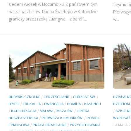
siedem wiosek w Mozambiku. Z państwem tym
trzymiesi
nasza parafia pw. Ducha Świętego w Katondwe
Pierwszy
graniczy przez rzekę Luangwa – z parafii...
w...
DZIECI MADAGASKARU
BŁ. JAN BEYZYM
BUDYNKI SZKOLNE
/
CHRZEŚCIJANIE
/
CHRZEST ŚW.
/
DZIAŁALN
DZIECI
/
EDUKACJA
/
EWANGELIA
/
HOMILIA
/
KASUNGU
DZIECIOM
/
KATECHIZACJA
/
MALAWI
/
MSZA ŚW.
/
OPIEKA
/
SZKOLNE
DUSZPASTERSKA
/
PIERWSZA KOMUNIA ŚW.
/
POMOC
WYPOSAŻE
FINANSOWA
/
PRACA PARAFLALNE
/
PRZYGOTOWANIA
14 MAJA 2