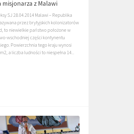
 misjonarza z Malawi
ksy SJ 28.04.2014 Malawi – Republika
azywana przez brytyjskich kolonizatorów
d, to niewielkie państwo położone w
wo-wschodniej części kontynentu
O. TADEUSZ
O. ADNRZEJ
iego. Powierzchnia tego kraju wynosi
KASPERCZYK SJ
LEŚNIARA SJ
m2, a liczba ludności to niespełna 14...