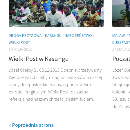
DROGA KRZYŻOWA
/
KASUNGU
/
NABOŻEŃSTWO
/
MALAWI
/
WIELKI POST
DUSZPAS
14 MAJA 2016
14 MAJA 2
Wielki Post w Kasungu
Począt
Józef Oleksy SJ 08.12.2013 Obecnie przeżywamy
Józef Ole
Wielki Post i chciałbym na­pisać parę słów o naszej
Towarzys
pracy duszpasterskiej w na­szej parafii w tym
obejmuje
okresie liturgicznym. Wielki Post to czas na
kolonie b
refleksję nad naszym chrześcijańskim ży­ciem....
80. jezui
do Malawi
« Poprzednia strona