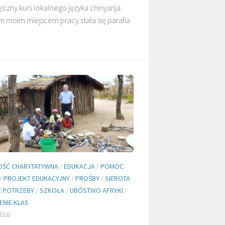
ęczny kurs lokalnego języka chinyanja.
m moim miejscem pracy stała się parafia
DZIECI MALAWI
DZIECI SUDANU
MARANA
GALERIE
OŚĆ CHARYTATYWNA
/
EDUKACJA
/
POMOC
/
PROJEKT EDUKACYJNY
/
PROŚBY
/
SIEROTA
 POTRZEBY
/
SZKOŁA
/
UBÓSTWO AFRYKI
/
NIE KLAS
016