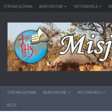
STRONA GŁÓWNA
BIURO MISYJNE
HISTORIA MISJI
N
Przejdź do treści
STRONA GŁÓWNA
BIURO MISYJNE
HISTORIA MISJI
BLOG