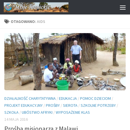
Przejdź do treści
OTAGOWANO:
AIDS
DZIAŁALNOŚĆ CHARYTATYWNA
/
EDUKACJA
/
POMOC DZIECIOM
/
PROJEKT EDUKACYJNY
/
PROŚBY
/
SIEROTA
/
SZKOLNE POTRZEBY
/
SZKOŁA
/
UBÓSTWO AFRYKI
/
WYPOSAŻENIE KLAS
14 MAJA 2016
Prośba misjonarza z Malawi