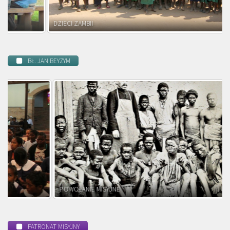
DZIECI ZAMBII
BŁ. JAN BEYZYM
POWOŁANIE MISYJNE
PATRONAT MISYJNY