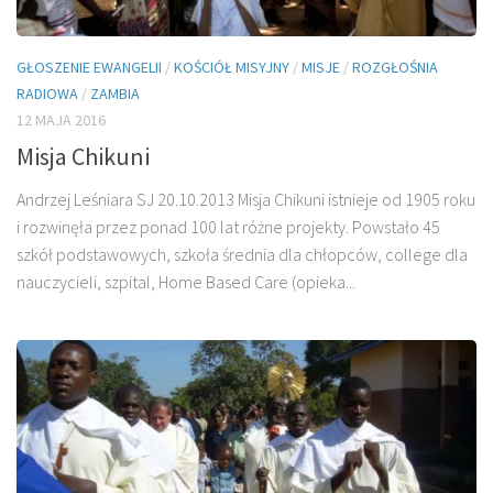
GŁOSZENIE EWANGELII
/
KOŚCIÓŁ MISYJNY
/
MISJE
/
ROZGŁOŚNIA
RADIOWA
/
ZAMBIA
12 MAJA 2016
Misja Chikuni
Andrzej Leśniara SJ 20.10.2013 Misja Chikuni istnieje od 1905 roku
i rozwinęła przez ponad 100 lat różne projekty. Powstało 45
szkół podstawowych, szkoła średnia dla chłopców, college dla
nauczycieli, szpital, Home Based Care (opieka...