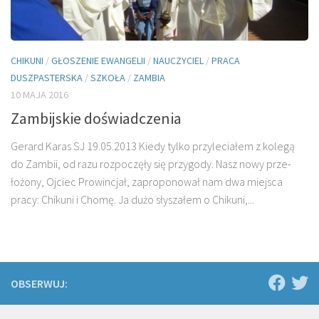
CHIKUNI
/
GŁOSZENIE EWANGELII
/
NAUCZYCIEL
/
PRACA
DUSZPASTERSKA
/
SZKOŁA
/
ZAMBIA
10 MAJA 2016
Zambijskie doświadczenia
Gerard Karas SJ 19.05.2013 Kiedy tylko przyleciałem z kolegą
do Zambii, od razu rozpoczęły się przygody. Nasz nowy prze­
łożony, Ojciec Prowincjał, zaproponował nam dwa miejsca
pracy: Chikuni i Chomę. Ja dużo słyszałem o Chikuni,...
OBSERWUJ: