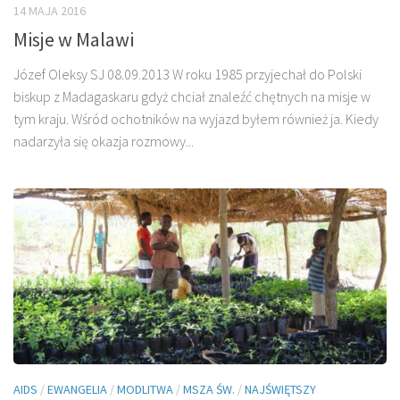
14 MAJA 2016
Misje w Malawi
Józef Oleksy SJ 08.09.2013 W roku 1985 przyjechał do Polski
biskup z Ma­dagaskaru gdyż chciał znaleźć chętnych na misje w
tym kraju. Wśród ochotników na wyjazd byłem również ja. Kiedy
nadarzyła się okazja rozmowy...
AIDS
/
EWANGELIA
/
MODLITWA
/
MSZA ŚW.
/
NAJŚWIĘTSZY