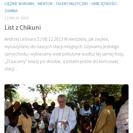
CIĘŻKIE WARUNKI
/
MENTOR
/
TALENT MUZYCZNY
/
UMIEJĘTNOŚCI
/
ZAMBIA
12 MAJA 2016
List z Chikuni
Andrzej Leśniara SJ 08.12.2013 W niedzielę, jak zwykle,
wyruszyliśmy do na­szych stacji misyjnych. Używamy jednego
samocho­du i wybieramy wsie położone wzdłuż tej samej tra­sy.
„Zrzucamy” księży po drodze, a ostatni jedzie do końcowej
stacji....