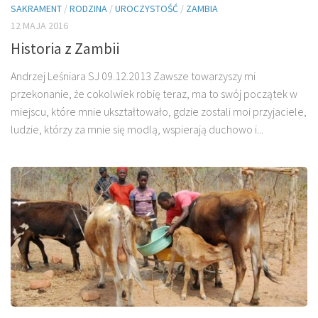
SAKRAMENT
/
RODZINA
/
UROCZYSTOŚĆ
/
ZAMBIA
12 MAJA 2016
Historia z Zambii
Andrzej Leśniara SJ 09.12.2013 Zawsze towarzyszy mi
przekonanie, że cokol­wiek robię teraz, ma to swój początek w
miejscu, któ­re mnie ukształtowało, gdzie zostali moi przyjaciele,
ludzie, którzy za mnie się modlą, wspierają duchowo i...