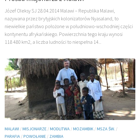
Józef Oleksy SJ 28.04.2014 Malawi – Republika Malawi,
nazywana przez brytyjskich kolonizatorów Nyasaland, to
niewielkie państwo położone w południowo-wschodniej części
kontynentu afrykańskiego. Powierzchnia tego kraju wynosi
118 480 km2, a liczba ludności to niespełna 14...
MALAWI
/
MISJONARZE
/
MODLITWA
/
MOZAMBIK
/
MSZA ŚW.
/
PARAFIA
/
POWOŁANIE
/
ZAMBIA