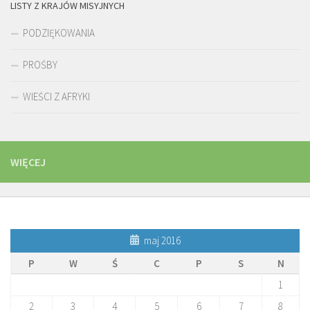
LISTY Z KRAJÓW MISYJNYCH
PODZIĘKOWANIA
PROŚBY
WIEŚCI Z AFRYKI
WIĘCEJ
maj 2016
P
W
Ś
C
P
S
N
1
2
3
4
5
6
7
8