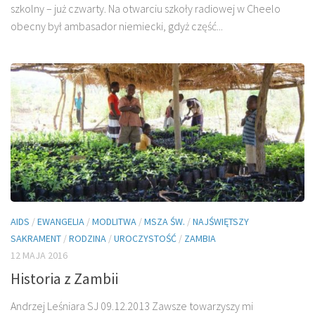
szkolny – już czwarty. Na otwarciu szkoły radiowej w Cheelo
obecny był ambasador niemiecki, gdyż część...
AIDS
/
EWANGELIA
/
MODLITWA
/
MSZA ŚW.
/
NAJŚWIĘTSZY
SAKRAMENT
/
RODZINA
/
UROCZYSTOŚĆ
/
ZAMBIA
12 MAJA 2016
Historia z Zambii
Andrzej Leśniara SJ 09.12.2013 Zawsze towarzyszy mi