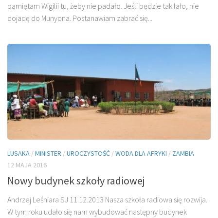
pamiętam Wigilii tu, żeby nie padało. Jeśli będzie tak lało, nie
dojadę do Munyona. Postanawiam zabrać się...
LUSAKA
/
MINISTER
/
UROCZYSTOŚĆ
/
WODA DLA AFRYKI
/
ZAMBIA
12 MAJA 2016
Nowy budynek szkoły radiowej
Andrzej Leśniara SJ 11.12.2013 Nasza szkoła radiowa się rozwija.
W tym roku udało się nam wybudować następny budynek