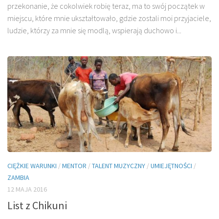
przekonanie, że cokol­wiek robię teraz, ma to swój początek w
miejscu, któ­re mnie ukształtowało, gdzie zostali moi przyjaciele,
ludzie, którzy za mnie się modlą, wspierają duchowo i...
CIĘŻKIE WARUNKI
/
MENTOR
/
TALENT MUZYCZNY
/
UMIEJĘTNOŚCI
/
ZAMBIA
12 MAJA 2016
List z Chikuni