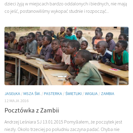
dzieci żyją w miejscach bardzo oddalonych i biednych, nie mają
co jeść, postanowiliśmy wykopać studnie i rozpocząć...
JASEŁKA
/
MSZA ŚW.
/
PASTERKA
/
ŚWIETLIKI
/
WIGILIA
/
ZAMBIA
12 MAJA 2016
Pocztówka z Zambii
Andrzej Leśniara SJ 13.01.2015 Pomyślałem, że początek jest
niezły. Około trzeciej po południu zaczyna padać. Chyba nie