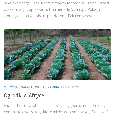
rekolekcyjnego już są. Każdy z małym tobołkiem. Przyszli przed
czasem, więc zapraszam ich na herbatę (czarną, z Polski) i
kromkę chleba (z polskim pasztetem). Pakujemy nasze...
OGRÓDKI
/
SAŁATA
/
WODA
/
ZAMBIA
12 MAJA 2016
Ogródki w Afryce
Andrzej Leśniara SJ 17.01.2015 W tym tygodniu monitorujemy
centra radiowej szkoły, które miały problem z wodą. Ponieważ