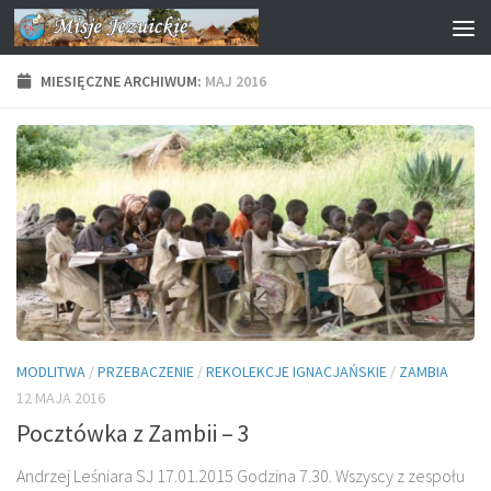
Przejdź do treści
MIESIĘCZNE ARCHIWUM:
MAJ 2016
MODLITWA
/
PRZEBACZENIE
/
REKOLEKCJE IGNACJAŃSKIE
/
ZAMBIA
12 MAJA 2016
Pocztówka z Zambii – 3
Andrzej Leśniara SJ 17.01.2015 Godzina 7.30. Wszyscy z zespołu