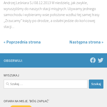
Andrzej Leśniara SJ 08.12.2013 W niedzielę, jak zwykle,
wyruszyliśmy do na­szych stacji misyjnych. Używamy jednego
samocho­du i wybieramy wsie położone wzdłuż tej samej tra­sy.
„Zrzucamy” księży po drodze, a ostatni jedzie do końcowej
stacji....
« Poprzednia strona
Następna strona »
OBSERWUJ:
WYSZUKAJ
Szukaj:
OFIARA NA MISJE. 'BÓG ZAPŁAĆ’